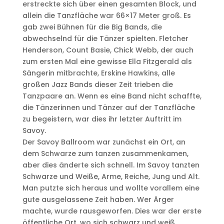
erstreckte sich über einen gesamten Block, und
allein die Tanzfläche war 66×17 Meter groß. Es
gab zwei Bühnen für die Big Bands, die
abwechselnd für die Tänzer spielten. Fletcher
Henderson, Count Basie, Chick Webb, der auch
zum ersten Mal eine gewisse Ella Fitzgerald als
Sängerin mitbrachte, Erskine Hawkins, alle
großen Jazz Bands dieser Zeit trieben die
Tanzpaare an. Wenn es eine Band nicht schaffte,
die Tänzerinnen und Tänzer auf der Tanzfläche
zu begeistern, war dies ihr letzter Auftritt im
Savoy.
Der Savoy Ballroom war zunächst ein Ort, an
dem Schwarze zum tanzen zusammenkamen,
aber dies änderte sich schnell. Im Savoy tanzten
Schwarze und Weiße, Arme, Reiche, Jung und Alt.
Man putzte sich heraus und wollte vorallem eine
gute ausgelassene Zeit haben. Wer Ärger
machte, wurde rausgeworfen. Dies war der erste
öffentliche Ort, wo sich schwarz und weiß