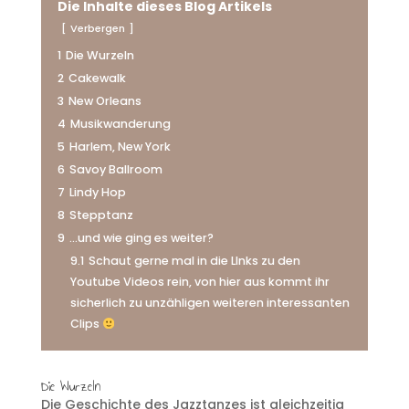
Die Inhalte dieses Blog Artikels
Verbergen
1
Die Wurzeln
2
Cakewalk
3
New Orleans
4
Musikwanderung
5
Harlem, New York
6
Savoy Ballroom
7
Lindy Hop
8
Stepptanz
9
…und wie ging es weiter?
9.1
Schaut gerne mal in die LInks zu den
Youtube Videos rein, von hier aus kommt ihr
sicherlich zu unzähligen weiteren interessanten
Clips
Die Wurzeln
Die Geschichte des Jazztanzes ist gleichzeitig