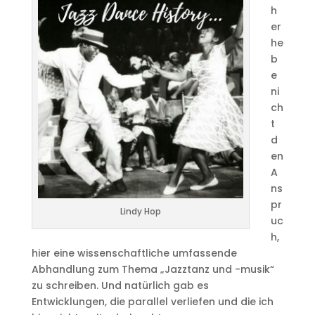
h
er
he
b
e
ni
ch
t
d
en
A
ns
pr
Lindy Hop
uc
h,
hier eine wissenschaftliche umfassende
Abhandlung zum Thema „Jazztanz und -musik“
zu schreiben. Und natürlich gab es
Entwicklungen, die parallel verliefen und die ich