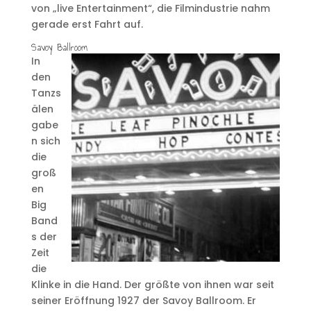
von „live Entertainment“, die Filmindustrie nahm
gerade erst Fahrt auf.
Savoy Ballroom
In
den
Tanzs
älen
gabe
n sich
die
groß
en
Big
Band
s der
Zeit
die
Klinke in die Hand. Der größte von ihnen war seit
seiner Eröffnung 1927 der Savoy Ballroom. Er